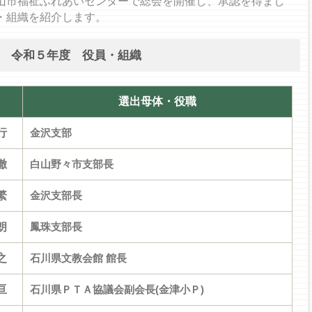
市福祉ふれあいセンターで総会を開催し、承認を得まし
・組織を紹介します。
令和５年度 役員・組織
選出母体・役職
行
金沢支部
徹
白山野々市支部長
繁
金沢支部長
朗
鳳珠支部長
之
石川県文教会館 館長
亘
石川県ＰＴＡ協議会副会長(金津小Ｐ)