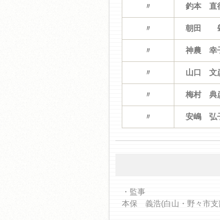
〃
釣本 直
〃
朝田 
〃
神農 幸
〃
山口 文
〃
梅村 典
〃
安嶋 弘
・監事
本保 義浩(白山・野々市支