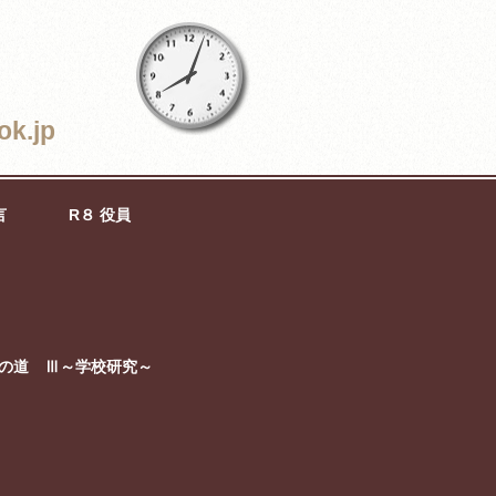
ok.jp
言
R８ 役員
の道 Ⅲ～学校研究～