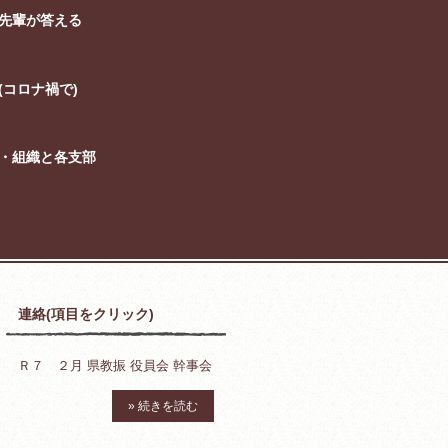
先輩が答える
コロナ禍で)
・組織と各支部
連絡(項目をクリック)
Ｒ７ ２月 県教振 役員会 幹事会
» 続きを読む