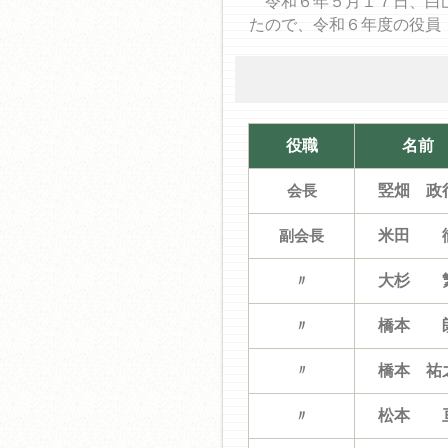
令和６年５月１７日、白山
たので、令和６年度の役員
役職
名前
会長
竪畑 政
副会長
米田 
〃
大杉 
〃
橋本 
〃
橋本 祐
〃
松本 