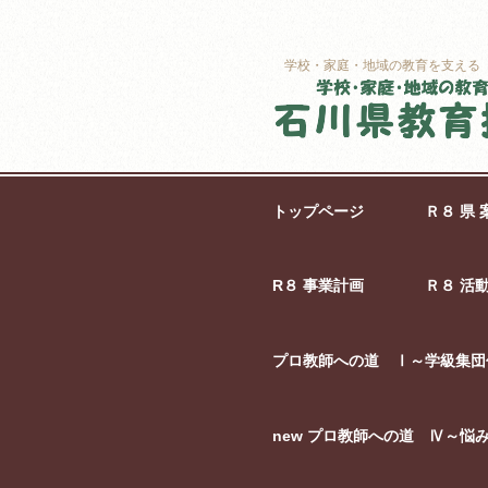
学校・家庭・地域の教育を支える
トップページ
Ｒ８ 県 
R８ 事業計画
Ｒ８ 活
プロ教師への道 Ⅰ～学級集団
new プロ教師への道 Ⅳ～悩