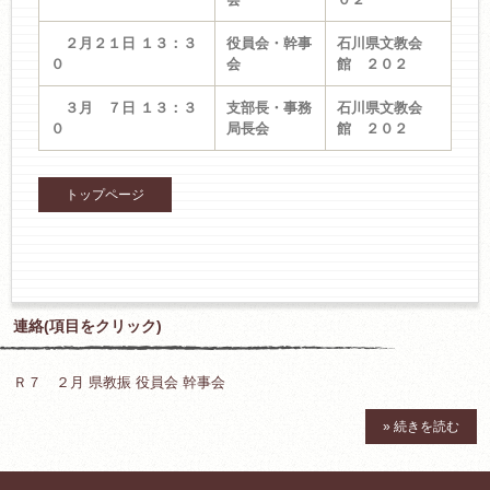
２月２１日 １３：３
役員会・幹事
石川県文教会
０
会
館 ２０２
３月 ７日 １３：３
支部長・事務
石川県文教会
０
局長会
館 ２０２
トップページ
連絡(項目をクリック)
Ｒ７ ２月 県教振 役員会 幹事会
» 続きを読む