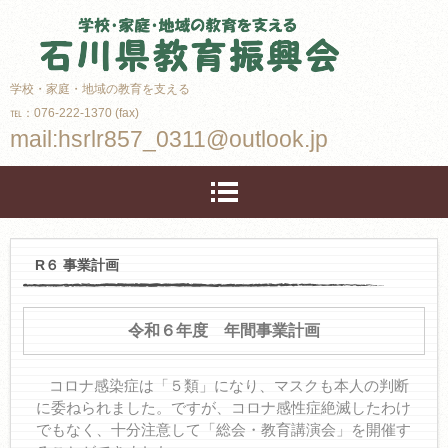
学校・家庭・地域の教育を支える
℡：076-222-1370 (fax)
mail:hsrlr857_0311@outlook.jp
R６ 事業計画
令和６年度 年間事業計画
コロナ感染症は
「５類」になり、マスクも本人の判断
に委ねられました。
ですが、コロナ感性症絶滅したわけ
でもなく、
十分注意して
「総会・教育講演会」を開催す