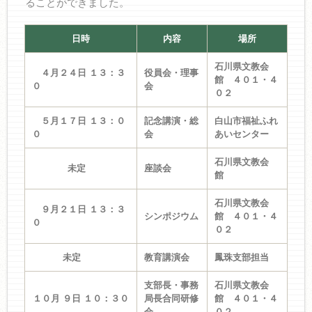
ることができました。
日時
内容
場所
石川県文教会
４月２４日 １３：３
役員会・理事
館 ４０１・４
０
会
０２
５月１７日 １３：０
記念講演・総
白山市福祉ふれ
０
会
あいセンター
石川県文教会
未定
座談会
館
石川県文教会
９月２１日 １３：３
シンポジウム
館 ４０１・４
０
０２
未定
教育講演会
鳳珠支部担当
支部長・事務
石川県文教会
１０月 ９日 １０：３０
局長合同研修
館 ４０１・４
会
０２