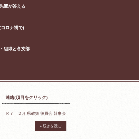
先輩が答える
コロナ禍で)
・組織と各支部
連絡(項目をクリック)
Ｒ７ ２月 県教振 役員会 幹事会
» 続きを読む