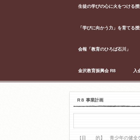
生徒の学びの心に火をつける授
「学びに向かう力」を育てる授
会報「教育のひろば石川」
金沢教育振興会 R8
入
R８ 事業計画
目 的】 青少年の健全な
【