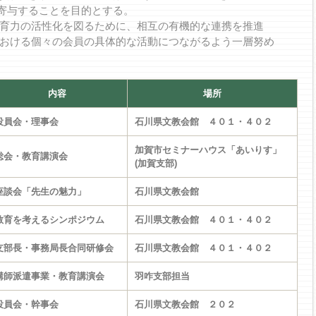
することを目的とする。
教育力の活性化を図るために、相互の有機的な連携を推進
る個々の会員の具体的な活動につながるよう一層努め
内容
場所
役員会・理事会
石川県文教会館 ４０１・４０２
加賀市セミナーハウス「あいりす」
総会・教育講演会
(加賀支部)
座談会「先生の魅力」
石川県文教会館
教育を考えるシンポジウム
石川県文教会館 ４０１・４０２
支部長・事務局長合同研修会
石川県文教会館 ４０１・４０２
講師派遣事業・教育講演会
羽咋支部担当
役員会・幹事会
石川県文教会館 ２０２