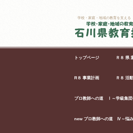
学校・家庭・地域の教育を支える
トップページ
Ｒ８ 県 
R８ 事業計画
Ｒ８ 活
プロ教師への道 Ⅰ～学級集団
new プロ教師への道 Ⅳ～悩