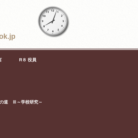
ok.jp
言
R８ 役員
の道 Ⅲ～学校研究～