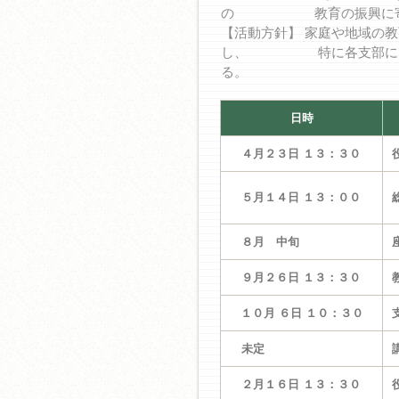
の 教育の振興に寄与
【活動方針】 家庭や地域の
し、 特に各支部におけ
る。
日時
４月２３日 １３：３０
５月１４日 １３：００
８月 中旬
９月２６日 １３：３０
１０月 ６日 １０：３０
未定
２月１６日 １３：３０