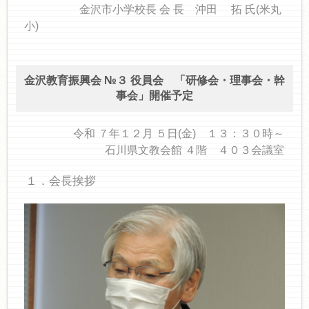
金沢市小学校長 会 長 沖田 拓 氏(米丸
小)
金沢教育振興会 №３ 役員会 「研修会・理事会・幹
事会」開催予定
令和 ７年１２月 ５日(金) １３：３０時～
石川県文教会館 ４階 ４０３会議室
１．会長挨拶