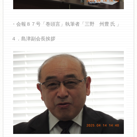
・会報８７号「巻頭言」執筆者「三野 州豊 氏 」
４．島津副会長挨拶