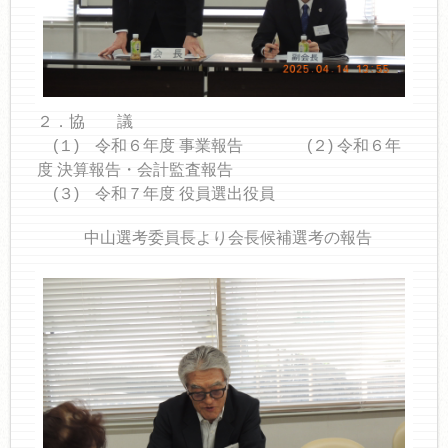
２．協 議
(１) 令和６年度 事業報告 (２) 令和６年
度 決算報告・会計監査報告
(３) 令和７年度 役員選出役員
中山選考委員長より会長候補選考の報告