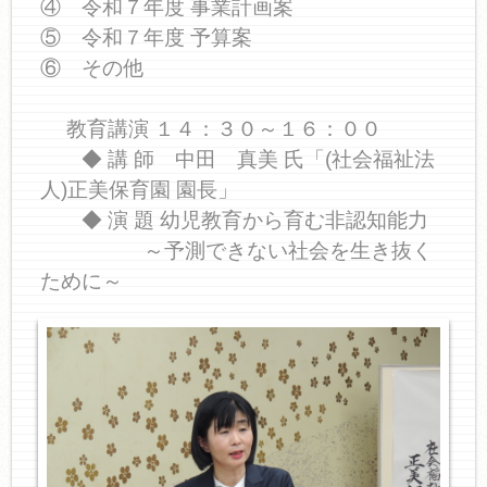
④ 令和７年度 事業計画案
⑤ 令和７年度 予算案
⑥ その他
教育講演 １４：３０～１６：００
◆ 講 師 中田 真美 氏「(社会福祉法
人)正美保育園 園長」
◆ 演 題 幼児教育から育む非認知能力
～予測できない社会を生き抜く
ために～