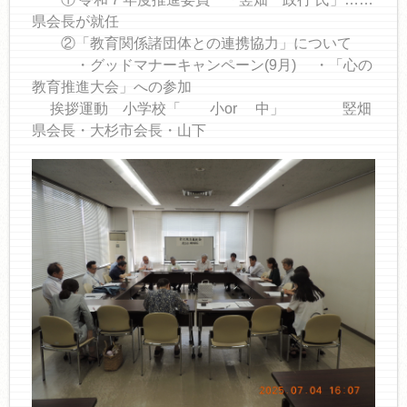
県会長が就任
②「教育関係諸団体との連携協力」について
・グッドマナーキャンペーン(9月) ・「心の
教育推進大会」への参加
挨拶運動 小学校「 小or 中」 竪畑
県会長・大杉市会長・山下