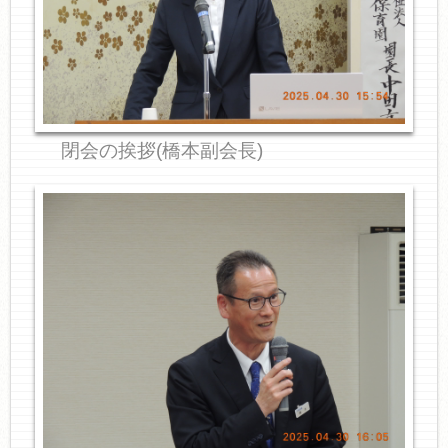
閉会の挨拶(橋本副会長)