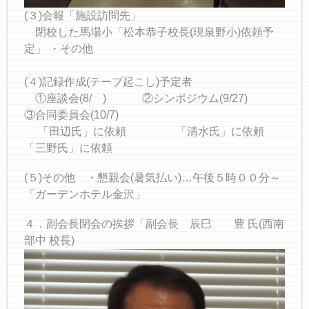
(３)会報「施設訪問先」
閉校した馬場小「松本恭子校長(現泉野小)依頼予
定」 ・その他
(４)記録作成(テープ起こし)予定者
①座談会(8/ ) ②シンポジウム(9/27)
③合同委員会(10/7)
「田辺氏」に依頼 「清水氏」に依頼
「三野氏」に依頼
(５)その他 ・懇親会(暑気払い)…午後５時００分～
「ガーデンホテル金沢」
４．副会長閉会の挨拶「副会長 辰巳 豊 氏(西南
部中 校長)