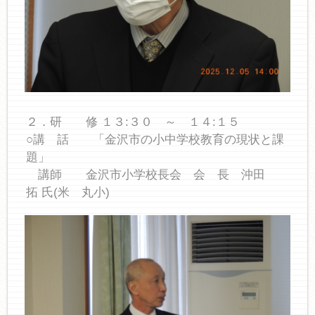
２．研 修 １３:３０ ～ １４:１５
○講 話 「金沢市の小中学校教育の現状と課
題」
講師 金沢市小学校長会 会 長 沖田
拓 氏(米 丸小)