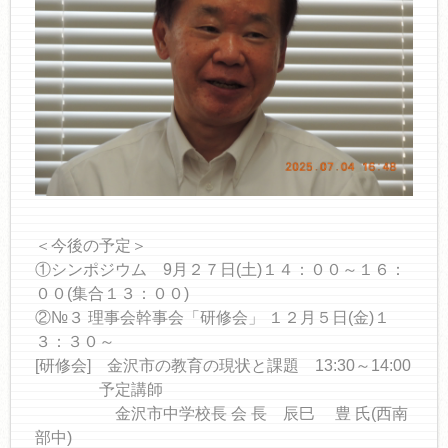
＜今後の予定＞
①シンポジウム 9月２７日(土)１４：００～１６：
００(集合１３：００)
②№３ 理事会幹事会「研修会」 １２月５日(金)１
３：３０～
[研修会] 金沢市の教育の現状と課題 13:30～14:00
予定講師
金沢市中学校長 会 長 辰巳 豊 氏(西南
部中)