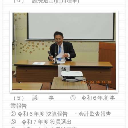
（４） 議長選出(前川理事)
（５） 議 事 ① 令和６年度 事
業報告
② 令和６年度 決算報告 ・会計監査報告
③ 令和７年度 役員選出