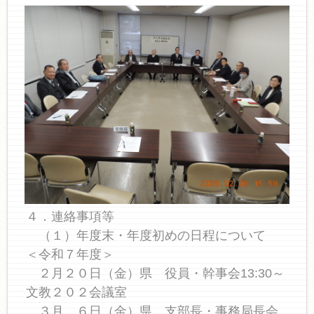
４．連絡事項等
（１）年度末・年度初めの日程について
＜令和７年度＞
２月２０日（金）県 役員・幹事会13:30～
文教２０２会議室
３月 ６日（金）県 支部長・事務局長会