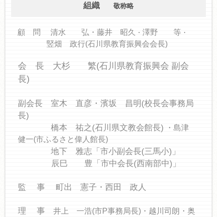
組織
敬称略
顧 問
清水 弘・
藤井 昭久
澤野 等
・
・
竪畑 政行(石川県教育振興会会長)
会 長 大杉 繁(石川県教育振興会 副会
長)
副会長 室木 直彦・濱坂 昌明(校長会事務局
長)
橋本 祐之(石川県文教会館長)
・島津
健一(市ふるさと偉人館長)
地下 雅志「市小副会長(三馬小)」
辰巳 豊
「市中会長(西南部中)」
監 事 町出 憲子・西田 政人
理 事
井上 一浩(市P事務局長)・越川司朗・奥