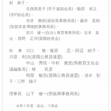
村 典子・
北側美恵子 (市子連副会長)・馳部 裕之
(市P副会長)・
寺井 雅樹(退校長事務局長)・
藤井 直樹
(加賀本多博物館事務局長)・
前川 健一(自治と教育事務局長)・近本 嘉
治
・西野 正洋(退職校長会)
篠原 忍・田辺 睦子・
幹 事 川口 勝・
川原 利治(退職公務員連盟)
中山 秀悟・
中村 雅恵(県教育文化会
議編集長)・林 良彦
明星 敏浩(退職公務員連盟)
・清水 彰
子・三野 陽子
理事長 山下 修一(県振興事務局長)
令和７年度「総会」で承認