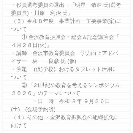
・役員選考委員の選出→「明星 敏浩 氏(選考
委員長)・川原 利治 氏」
（３）令和８年度 事業計画・主要事業(案)に
ついて
① 金沢教育振興会・総会＆記念講演会「
４月２８日(火)」
・講師 金沢市教育委員会 学力向上アドバ
イザー 林 良彦 氏 (仮)
・演題 (仮)学校におけるタブレット活用に
ついて
② 「21世紀の教育を考えるシンポジウム
２０２６」のテーマについて
・日 時 令和 ８年 ９月２６日
(土) (会場予約済)
（４）その他 ・金沢教育振興会の組織強化に
向けて