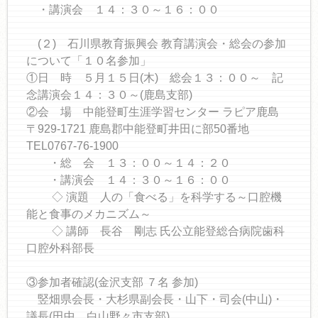
・講演会 １４：３０～１６：００
(２) 石川県教育振興会 教育講演会・総会の参加
について「１０名参加」
①日 時 ５月１５日(木) 総会１３：００～ 記
念講演会１４：３０～(鹿島支部)
②会 場 中能登町生涯学習センター ラピア鹿島
〒929-1721 鹿島郡中能登町井田に部50番地
TEL0767-76-1900
・総 会 １３：００～１４：２０
・講演会 １４：３０～１６：００
◇ 演題 人の「食べる」を科学する～口腔機
能と食事のメカニズム～
◇ 講師 長谷 剛志 氏公立能登総合病院歯科
口腔外科部長
③参加者確認(金沢支部 ７名 参加)
竪畑県会長・大杉県副会長・山下・司会(中山)・
議長(田中…白山野々市支部)