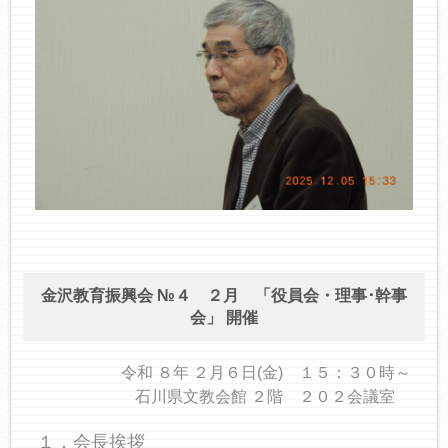
金沢教育振興会 №４ ２月 「役員会・理事･幹事
会」 開催
令和 ８年 ２月６日(金) １５：３０時～
石川県文教会館 ２階 ２０２会議室
１．会長挨拶