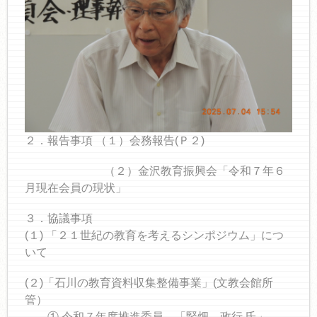
２．報告事項 （１）会務報告(Ｐ２)
（２）金沢教育振興会「令和７年６
月現在会員の現状」
３．協議事項
(１) 「２１世紀の教育を考えるシンポジウム」につ
いて
(２)「石川の教育資料収集整備事業」(文教会館所
管）
① 令和７年度推進委員 「竪畑 政行 氏」……