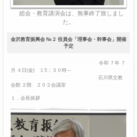
総会・教育講演会は、無事終了致しまし
た。
金沢教育振興会 №２ 役員会「理事会・幹事会」開催
予定
令和 ７年 ７
月 ４日(金) １5：３０時～
石川県文教
会館 ２階 ２０２会議室
１．会長挨拶