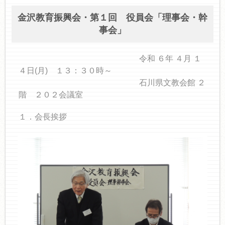
金沢教育振興会・第１回 役員会「理事会・幹
事会」
令和 ６年 ４月 １
４日(月) １３：３０時～
石川県文教会館 ２
階 ２０２会議室
１．会長挨拶