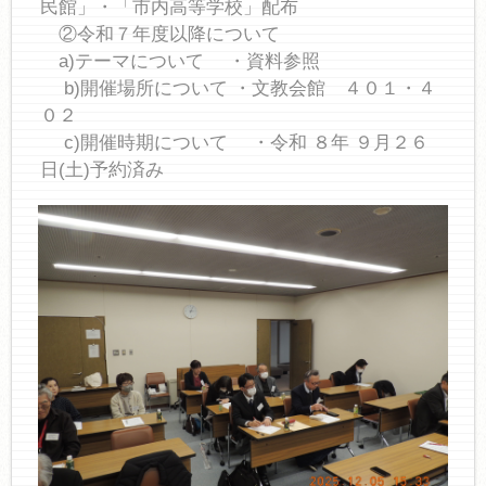
民館」・「市内高等学校」配布
②令和７年度以降について
a)テーマについて ・資料参照
b)開催場所について ・文教会館 ４０１・４
０２
c)開催時期について ・令和 ８年 ９月２６
日(土)予約済み