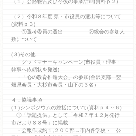
（１）会務報告及び今後の事業計画(資料ｐ２)
（２）令和８年度 県・市役員の選出等について
(資料ｐ３)
①選考委員の選出 ②総会の参加人
数について
(３)その他
・グッドマナーキャンペーン(市役員・理事・
幹事へ依頼状を発送)
・「心の教育推進大会」の参加(金沢支部 竪
畑県会長・大杉市会長・山下の３名）
４．協議事項
(１)シンポジウムの総括について(資料ｐ４～６)
①「話題提供」として「令和７年１２月発行
市だより８８号」に掲載
・会報作成約１,２００部→市内各学校・「公