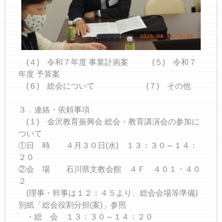
(４) 令和７年度 事業計画案 (５) 令和７
年度 予算案
(６) 総会について (７) その他
３．連絡・依頼事項
(１) 金沢教育振興会 総会・教育講演会の参加に
ついて
①日 時 ４月３０日(水) １３：３０～１４：
２０
②会 場 石川県文教会館 ４Ｆ ４０１・４０
２
(理事・幹事は１２：４５より、総会会場等準備)
別紙「総会役割分担(案)」参照
・総 会 １３：３０～１４：２０